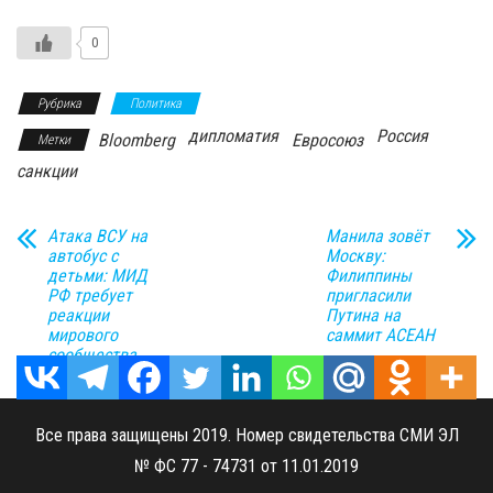
0
Рубрика
Политика
дипломатия
Россия
Bloomberg
Евросоюз
Метки
санкции
Атака ВСУ на
Манила зовёт
автобус с
Москву:
детьми: МИД
Филиппины
РФ требует
пригласили
реакции
Путина на
мирового
саммит АСЕАН
сообщества
Все права защищены 2019. Номер свидетельства СМИ ЭЛ
№ ФС 77 - 74731 от 11.01.2019