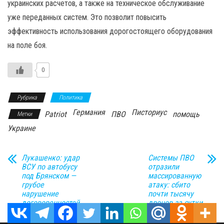
украинских расчетов, а также на техническое обслуживание
уже переданных систем. Это позволит повысить
эффективность использования дорогостоящего оборудования
на поле боя.
0
Рубрика
Политика
Германия
Писториус
Patriot
ПВО
помощь
Метки
Украине
Лукашенко: удар
Системы ПВО
ВСУ по автобусу
отразили
под Брянском —
массированную
грубое
атаку: сбито
нарушение
почти тысячу
договоренностей
дронов за сутки