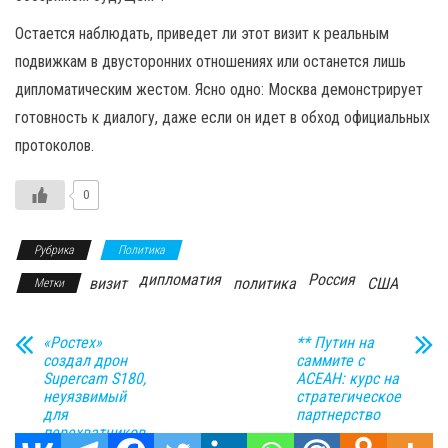
Остается наблюдать, приведет ли этот визит к реальным
подвижкам в двусторонних отношениях или останется лишь
дипломатическим жестом. Ясно одно: Москва демонстрирует
готовность к диалогу, даже если он идет в обход официальных
протоколов.
0
Рубрика
Политика
дипломатия
Россия
визит
политика
США
Метки
«Ростех»
** Путин на
создал дрон
саммите с
Supercam S180,
АСЕАН: курс на
неуязвимый
стратегическое
для
партнерство
перехватчиков