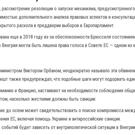
е, рассмотрение резолюции о запуске механизма, предусмотренного
имостью дополнительного анализа правовых аспектов и консультаци
крытого раскола в преддверии выборов в Европарламент.
ована еще в 2018 году из-за обеспокоенности Брюсселя состоянием
я Венгрия могла быть лишена права голоса в Совете ЕС — одном из 
-министром Виктором Орбаном, неоднократно называло эти обвине
пешт также предупреждал, что подобные шаги могут подорвать еди
ерманию и Францию, настаивают на необходимости соблюдения общи
 том, насколько жесткими должны быть санкции.
ие до осени может свидетельствовать о поиске компромисса межд
ния ЕС, включая помощь Украине и антироссийские санкции.
событий будет зависеть от внутриполитической ситуации в Венгрии