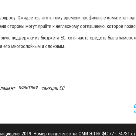
вопросу. Ожидается, что к тому времени профильные комитеты подг
сени стороны могут прийти к негласному соглашению, которое позво
овую поддержку из бюджета ЕС, хотя часть средств была замороже
ая его многослойным и сложным.
политика
рламент
санкции ЕС
Б
о
 защищены 2019. Номер свидетельства СМИ ЭЛ № ФС 77 - 74731 от 