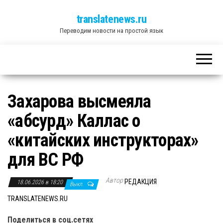
translatenews.ru
Переводим новости на простой язык
Захарова высмеяла
«абсурд» Каллас о
«китайских инструкторах»
для ВС РФ
Автор
РЕДАКЦИЯ
18.06.2026 в 18:20
Выкл.
TRANSLATENEWS.RU
Поделиться в соц.сетях