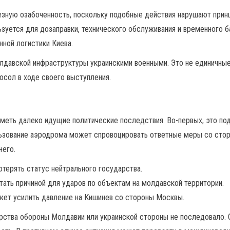
зную озабоченность, поскольку подобные действия нарушают принц
ется для дозаправки, технического обслуживания и временного бази
ной логистики Киева.
давской инфраструктуры украинскими военными. Это не единичные с
посол в ходе своего выступления.
иметь далеко идущие политические последствия. Во-первых, это п
ьзование аэродрома может спровоцировать ответные меры со сторон
него.
терять статус нейтрального государства.
тать причиной для ударов по объектам на молдавской территории.
жет усилить давление на Кишинев со стороны Москвы.
ства обороны Молдавии или украинской стороны не последовало. О