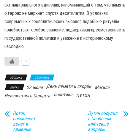
акт национального единения, напоминающий о том, что память
о героях не меркнет спустя десятилетия. В условиях
современных геополитических вызовов подобные ритуалы
приобретают особое значение, подчеркивая преемственность
государственной политики и уважение к историческому
наследию.
0
Рубрика
Политика
День памяти и скорби
22 июня
Могила
Метки
политика
Неизвестного Солдата
ПУТИН
Поток
Путин обсудил
российских
с Совбезом
денег в
ключевые
Армению
вопросы