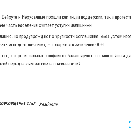
В Бейруте и Иерусалиме прошли как акции поддержки, так и протест
ане часть населения считает уступки излишними.
цию, но предупреждают о хрупкости соглашения. «Без устойчивог
аться недолговечным», — говорится в заявлении ООН.
 того, как региональные конфликты балансируют на грани войны и ди
шкой перед новым витком напряженности?
прекращение огня
Хезболла
Б
п