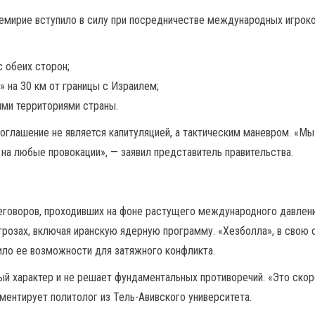
ремирие вступило в силу при посредничестве международных игрок
 обеих сторон;
 на 30 км от границы с Израилем;
ыми территориями страны.
оглашение не является капитуляцией, а тактическим маневром. «Мы
 на любые провокации», — заявил представитель правительства.
еговоров, проходивших на фоне растущего международного давлен
розах, включая иранскую ядерную программу. «Хезболла», в свою 
ило ее возможности для затяжного конфликта.
й характер и не решает фундаментальных противоречий. «Это скоре
ментирует политолог из Тель-Авивского университета.