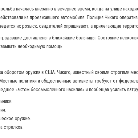
рельба началась внезапно в вечернее время, когда на улице находи
ействовали из проезжавшего автомобиля. Полиция Чикаго оператив
ведется их розыск, свидетелей опрашивают, а прилегающие террит
традавшие доставлены в ближайшие больницы. Состояние нескольки
оказывать необходимую помощь.
за оборотом оружия в США. Чикаго, известный своими строгими мес
. Местные политики и общественные активисты требуют от федерал
шедшее «актом бессмысленного насилия» и пообещав усилить патру
иники.
ия.
ческое оружие.
а стрелков.