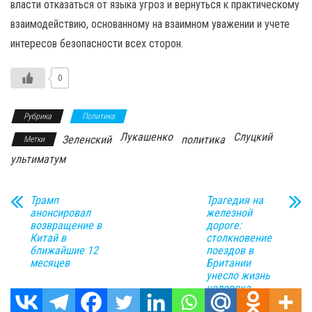
власти отказаться от языка угроз и вернуться к практическому
взаимодействию, основанному на взаимном уважении и учете
интересов безопасности всех сторон.
0
Рубрика
Политика
Лукашенко
Слуцкий
Зеленский
политика
Метки
ультиматум
Трамп
Трагедия на
анонсировал
железной
возвращение в
дороге:
Китай в
столкновение
ближайшие 12
поездов в
месяцев
Британии
унесло жизнь
человека