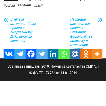
санкции
пролив
Трамп
В Техасе
Наследие
автопилот Tesla
раскола: как
привел к
прошлое
смертельному
Германии
ДТП: погибла
формирует её
женщина
политику в
отношении
Украины
Все права защищены 2019. Номер свидетельства СМИ ЭЛ
№ ФС 77 - 74731 от 11.01.2019