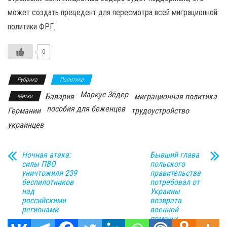
может создать прецедент для пересмотра всей миграционной
политики ФРГ.
0
Рубрика
Политика
Маркус Зёдер
Бавария
миграционная политика
Метки
пособия для беженцев
Германии
трудоустройство
украинцев
Ночная атака:
Бывший глава
силы ПВО
польского
уничтожили 239
правительства
беспилотников
потребовал от
над
Украины
российскими
возврата
регионами
военной
помощи