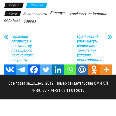
Рубрика
Политика
Беларусь
безопасность
конфликт на Украине
Метки
политика
Совбез
Германия
Иран ставит
готовится к
ультиматум:
поэтапному
извинения
повышению
Трампа как
пенсионного
условие
возраста
переговоров в
Швейцарии
Все права защищены 2019. Номер свидетельства СМИ ЭЛ
№ ФС 77 - 74731 от 11.01.2019