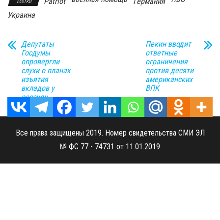
Patriot
Германия
Метки
Украина
Депутаты
Пекин вводит
Госдумы
ответные
опровергли
ограничения
слухи о планах
против десяти
изъятия
американских
вкладов у
ВПК
россиян
Все права защищены 2019. Номер свидетельства СМИ ЭЛ
№ ФС 77 - 74731 от 11.01.2019