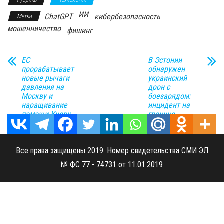
Рубрика
Технологии
ИИ
ChatGPT
кибербезопасность
Метки
мошенничество
фишинг
ЕС
В Эстонии
прорабатывает
обнаружен
новые рычаги
украинский
давления на
дрон с
Москву и
боезарядом:
наращивание
инцидент на
помощи Киеву
границе
Все права защищены 2019. Номер свидетельства СМИ ЭЛ
№ ФС 77 - 74731 от 11.01.2019