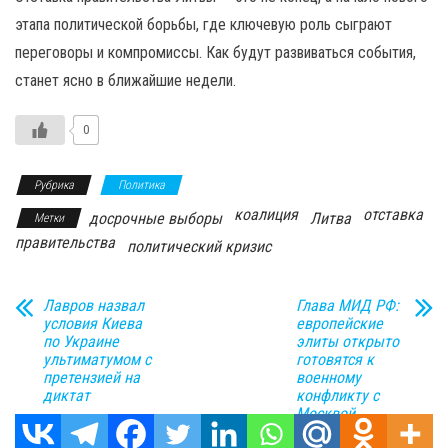
этапа политической борьбы, где ключевую роль сыграют
переговоры и компромиссы. Как будут развиваться события,
станет ясно в ближайшие недели.
0
Рубрика
Политика
коалиция
отставка
досрочные выборы
Литва
Метки
правительства
политический кризис
Лавров назвал
Глава МИД РФ:
условия Киева
европейские
по Украине
элиты открыто
ультиматумом с
готовятся к
претензией на
военному
диктат
конфликту с
Москвой