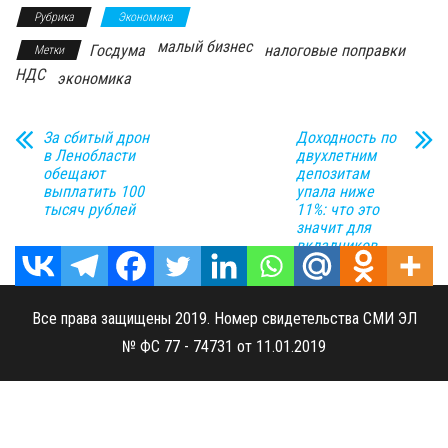
Рубрика
Экономика
малый бизнес
Госдума
налоговые поправки
Метки
НДС
экономика
За сбитый дрон
Доходность по
в Ленобласти
двухлетним
обещают
депозитам
выплатить 100
упала ниже
тысяч рублей
11%: что это
значит для
вкладчиков
Все права защищены 2019. Номер свидетельства СМИ ЭЛ
№ ФС 77 - 74731 от 11.01.2019