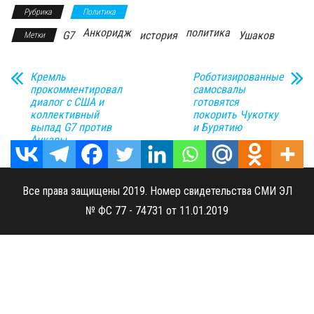
Рубрика
Политика
Анкоридж
политика
G7
история
Ушаков
Метки
Кремль
Роботизированные
прокомментировал
самосвалы
диалог с США и
готовятся
коллективный
покорить Чукотку
выпад G7 против
и Бурятию
Анкары
Все права защищены 2019. Номер свидетельства СМИ ЭЛ
№ ФС 77 - 74731 от 11.01.2019