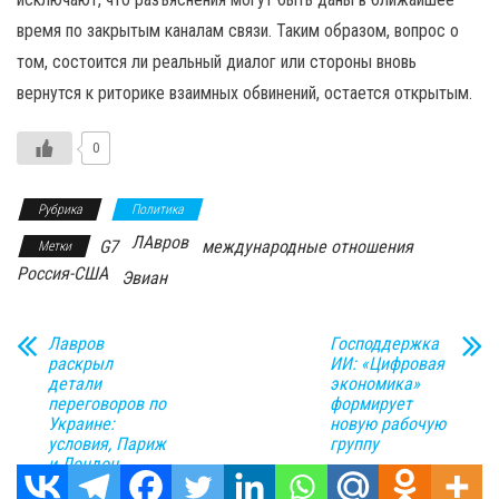
время по закрытым каналам связи. Таким образом, вопрос о
том, состоится ли реальный диалог или стороны вновь
вернутся к риторике взаимных обвинений, остается открытым.
0
Рубрика
Политика
ЛАвров
G7
международные отношения
Метки
Россия-США
Эвиан
Лавров
Господдержка
раскрыл
ИИ: «Цифровая
детали
экономика»
переговоров по
формирует
Украине:
новую рабочую
условия, Париж
группу
и Лондон