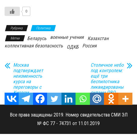
0
Рубрика
Политика
военные учения
Беларусь
Казахстан
Метки
коллективная безопасность
Россия
ОДКБ
Москва
Столичное небо
подтверждает
под контролем:
неизменность
ещё три
курса на
беспилотника
переговоры с
ликвидированы
Киевом
силами ПВО
Все права защищены 2019. Номер свидетельства СМИ ЭЛ
№ ФС 77 - 74731 от 11.01.2019