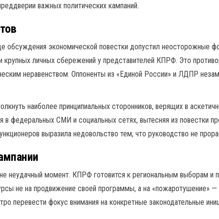
реддверии важных политических кампаний.
нтов
оде обсуждения экономической повестки допустил неосторожные ф
ии крупных личных сбережений у представителей КПРФ. Это противо
ческим неравенством. Оппоненты из «Единой России» и ЛДПР незам
олкнуть наиболее принципиальных сторонников, верящих в аскетичн
я в федеральных СМИ и социальных сетях, вытесняя из повестки 
ункционеров выразила недовольство тем, что руководство не прор
кампании
йне неудачный момент. КПРФ готовится к региональным выборам и 
рсы не на продвижение своей программы, а на «пожаротушение» — 
ыстро перевести фокус внимания на конкретные законодательные ини