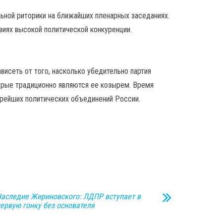
ьной риторики на ближайших пленарных заседаниях.
виях высокой политической конкуренции.
висеть от того, насколько убедительно партия
орые традиционно являются ее козырем. Время
арейших политических объединений России.
аследие Жириновского: ЛДПР вступает в
ервую гонку без основателя