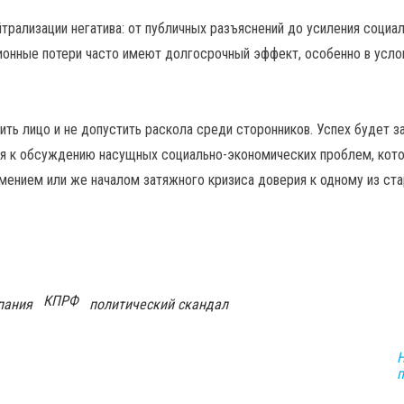
рализации негатива: от публичных разъяснений до усиления социал
ционные потери часто имеют долгосрочный эффект, особенно в усло
ть лицо и не допустить раскола среди сторонников. Успех будет за
ся к обсуждению насущных социально-экономических проблем, кот
мением или же началом затяжного кризиса доверия к одному из ст
КПРФ
пания
политический скандал
Н
п