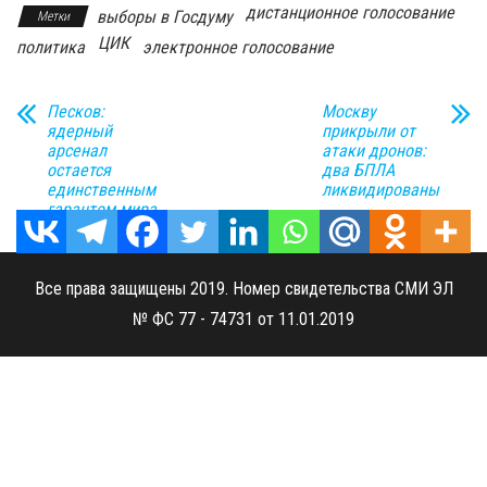
дистанционное голосование
выборы в Госдуму
Метки
ЦИК
политика
электронное голосование
Песков:
Москву
ядерный
прикрыли от
арсенал
атаки дронов:
остается
два БПЛА
единственным
ликвидированы
гарантом мира
Все права защищены 2019. Номер свидетельства СМИ ЭЛ
№ ФС 77 - 74731 от 11.01.2019