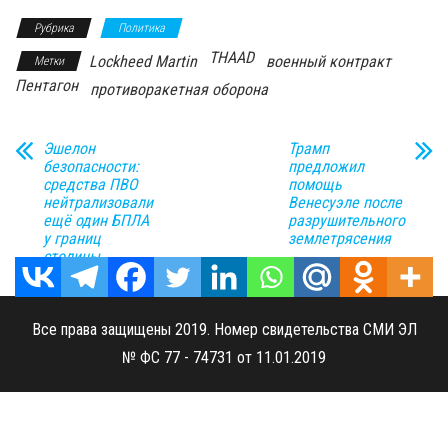
Рубрика
Политика
THAAD
Lockheed Martin
военный контракт
Метки
Пентагон
противоракетная оборона
Эшелон
Трамп
безопасности:
предложил
средства ПВО
помощь
нейтрализовали
Венесуэле после
ещё один БПЛА
разрушительного
у границ
землетрясения
столицы
Все права защищены 2019. Номер свидетельства СМИ ЭЛ
№ ФС 77 - 74731 от 11.01.2019