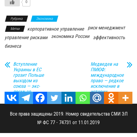
0
Рубрика
Экономика
риск-менеджмент
корпоративное управление
Метки
экономика России
управление рисками
эффективность
бизнеса
Вступление
Медведев на
Украины в ЕС
ПМЮФ:
грозит Польше
международное
выходом из
право — редкое
союза — экс-
исключение в
премьер
истории
Все права защищены 2019. Номер свидетельства СМИ ЭЛ
№ ФС 77 - 74731 от 11.01.2019