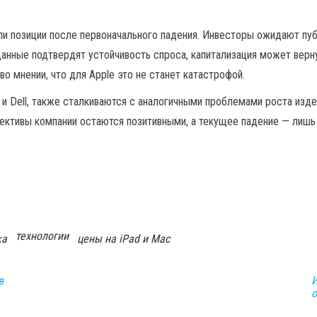
ли позиции после первоначального падения. Инвесторы ожидают пуб
данные подтвердят устойчивость спроса, капитализация может верн
о мнении, что для Apple это не станет катастрофой.
 и Dell, также сталкиваются с аналогичными проблемами роста изде
ективы компании остаются позитивными, а текущее падение — лишь
технологии
ка
цены на iPad и Mac
в
И
о