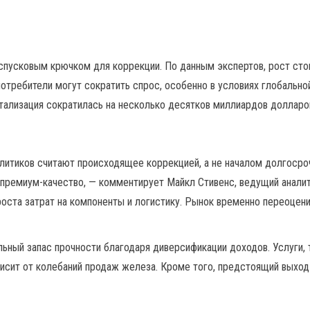
спусковым крючком для коррекции. По данным экспертов, рост сто
потребители могут сократить спрос, особенно в условиях глобально
питализация сократилась на несколько десятков миллиардов долларо
литиков считают происходящее коррекцией, а не началом долгосро
а премиум-качество, — комментирует Майкл Стивенс, ведущий анали
роста затрат на компоненты и логистику. Рынок временно переоцен
ный запас прочности благодаря диверсификации доходов. Услуги, так
висит от колебаний продаж железа. Кроме того, предстоящий выхо