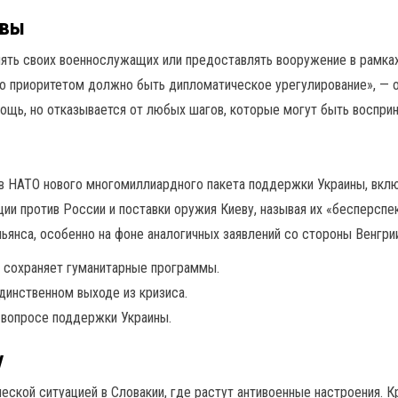
авы
лять своих военнослужащих или предоставлять вооружение в рамках
то приоритетом должно быть дипломатическое урегулирование», — о
щь, но отказывается от любых шагов, которые могут быть восприн
в НАТО нового многомиллиардного пакета поддержки Украины, вклю
ции против России и поставки оружия Киеву, называя их «бесперспе
янса, особенно на фоне аналогичных заявлений со стороны Венгрии
о сохраняет гуманитарные программы.
динственном выходе из кризиса.
 вопросе поддержки Украины.
у
ской ситуацией в Словакии, где растут антивоенные настроения. Кр