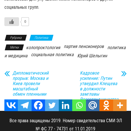
социальных групп.
0
Рубрика
Политика
партия пенсионеров
колопроктология
политика
Метки
социальная политика
и медицина
Юрий Шелыгин
Дипломатический
Кадровое
прорыв: Москва и
усиление: Путин
Киев провели
утвердил Клещева
масштабный
в должности
обмен пленными
замглавы
Россотрудничества
Все права защищены 2019. Номер свидетельства СМИ ЭЛ
№ ФС 77 - 74731 от 11.01.2019