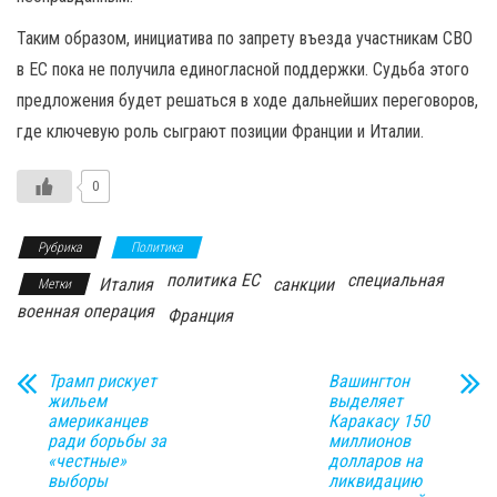
Таким образом, инициатива по запрету въезда участникам СВО
в ЕС пока не получила единогласной поддержки. Судьба этого
предложения будет решаться в ходе дальнейших переговоров,
где ключевую роль сыграют позиции Франции и Италии.
0
Рубрика
Политика
политика ЕС
специальная
Италия
санкции
Метки
военная операция
Франция
Трамп рискует
Вашингтон
жильем
выделяет
американцев
Каракасу 150
ради борьбы за
миллионов
«честные»
долларов на
выборы
ликвидацию