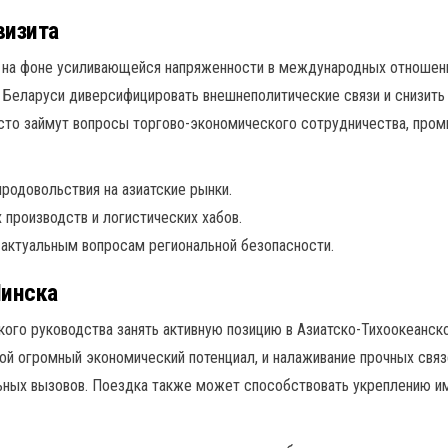
визита
 на фоне усиливающейся напряженности в международных отношения
 Беларуси диверсифицировать внешнеполитические связи и снизить
есто займут вопросы торгово-экономического сотрудничества, про
родовольствия на азиатские рынки.
производств и логистических хабов.
актуальным вопросам региональной безопасности.
Минска
го руководства занять активную позицию в Азиатско-Тихоокеанско
ой огромный экономический потенциал, и налаживание прочных свя
льных вызовов. Поездка также может способствовать укреплению и