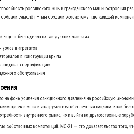
 способность российского ВПК и гражданского машиностроения ра
 собрали самолёт — мы создали экосистему, где каждый компонент,
й акцент был сделан на следующих аспектах:
 узлов и агрегатов
териалов в конструкции крыла
прошедшего сертификацию
одажного обслуживания
роения
ло на фоне усиления санкционного давления на российскую экономик
ским проектом, но и инструментом обеспечения национальной безоп
потребности внутреннего рынка, но и выйти на дружественные зару
тие собственных компетенций. МС-21 — это доказательство того, ч