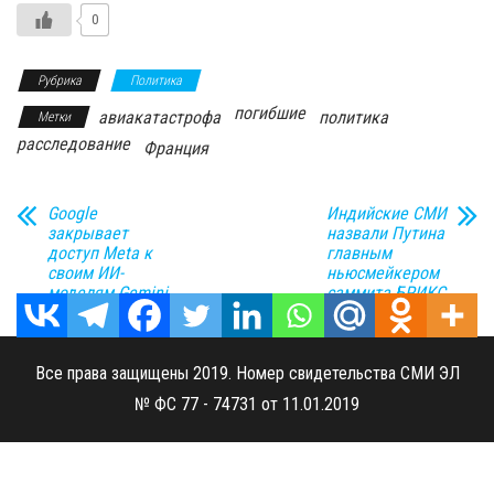
0
Рубрика
Политика
погибшие
авиакатастрофа
политика
Метки
расследование
Франция
Google
Индийские СМИ
закрывает
назвали Путина
доступ Meta к
главным
своим ИИ-
ньюсмейкером
моделям Gemini
саммита БРИКС
Все права защищены 2019. Номер свидетельства СМИ ЭЛ
№ ФС 77 - 74731 от 11.01.2019