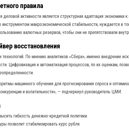
етного правила
я деловой активности является структурная адаптация экономики к
 инструментом макроэкономической стабильности, нуждается в тон
льзованию валютных резервов, чтобы они не препятствовали внутре
йвер восстановления
и технологий. По мнению аналитиков «Сбера», именно внедрение ис
сти. Цифровизация и автоматизация процессов, по их оценкам, поз
неопределенности.
оритмы машинного обучения для прогнозирования спроса и оптимизац
онкуренции и волатильности», — подчеркнул руководитель ЦМИ.
а
ысить гибкость денежно-кредитной политики.
ры позволит стабилизировать курс рубля.