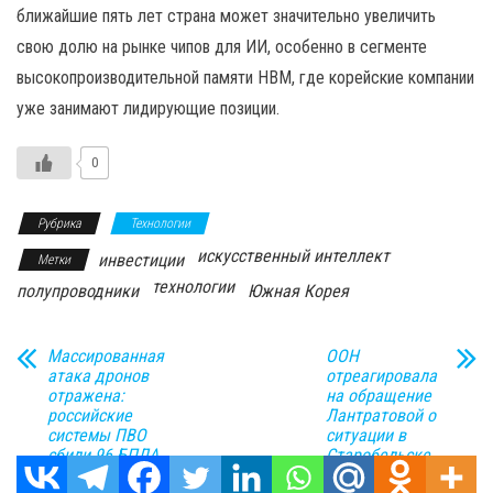
ближайшие пять лет страна может значительно увеличить
свою долю на рынке чипов для ИИ, особенно в сегменте
высокопроизводительной памяти HBM, где корейские компании
уже занимают лидирующие позиции.
0
Рубрика
Технологии
искусственный интеллект
инвестиции
Метки
технологии
полупроводники
Южная Корея
Массированная
ООН
атака дронов
отреагировала
отражена:
на обращение
российские
Лантратовой о
системы ПВО
ситуации в
сбили 96 БПЛА
Старобельске